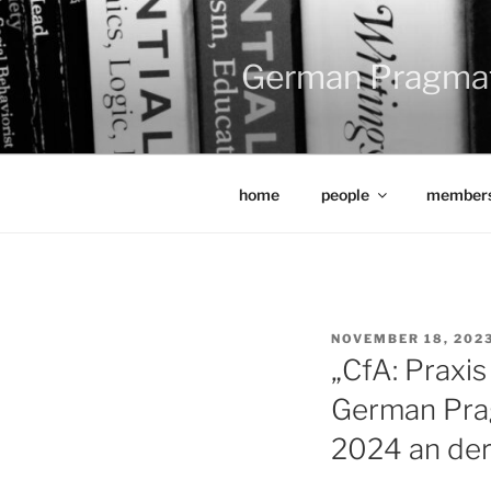
Zum
Inhalt
springen
German Pragma
home
people
members
VERÖFFENTLICHT
NOVEMBER 18, 202
AM
„CfA: Praxis
German Prag
2024 an der