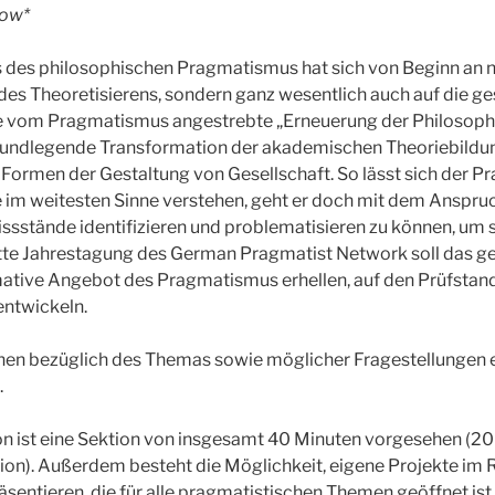
low*
s des philosophischen Pragmatismus hat sich von Beginn an n
s Theoretisierens, sondern ganz wesentlich auch auf die ges
ie vom Pragmatismus angestrebte „Erneuerung der Philosophie
rundlegende Transformation der akademischen Theoriebildung
 Formen der Gestaltung von Gesellschaft. So lässt sich der 
ie im weitesten Sinne verstehen, geht er doch mit dem Anspruc
ssstände identifizieren und problematisieren zu können, um si
tte Jahrestagung des German Pragmatist Network soll das ge
ative Angebot des Pragmatismus erhellen, auf den Prüfstand
entwickeln.
nen bezüglich des Themas sowie möglicher Fragestellungen 
.
on ist eine Sektion von insgesamt 40 Minuten vorgesehen (20
on). Außerdem besteht die Möglichkeit, eigene Projekte im 
sentieren, die für alle pragmatistischen Themen geöffnet ist. 