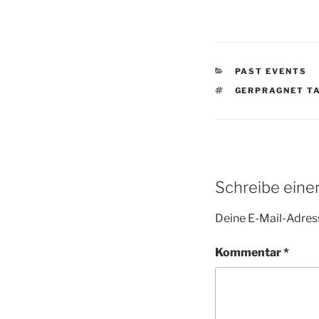
KATEGORIEN
PAST EVENTS
SCHLAGWÖRTE
GERPRAGNET T
Schreibe ein
Deine E-Mail-Adress
Kommentar
*