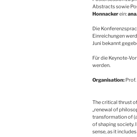
Abstracts sowie Po
Honnacker
ein:
ana
Die Konferenzsprach
Einreichungen werde
Juni bekannt gegeb
Für die Keynote-Vo
werden.
Organisation:
Prof.
The critical thrust 
„renewal of philoso
transformation of (
of shaping society. 
sense, as it include