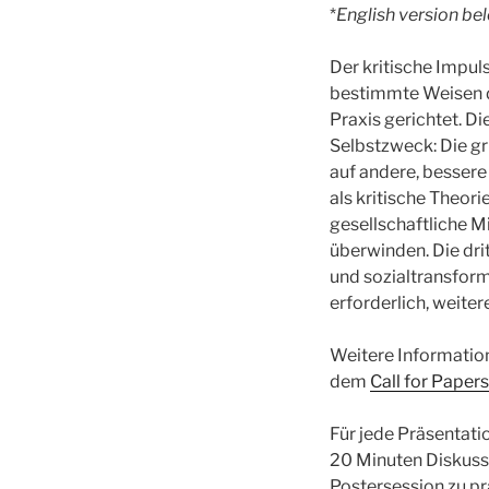
*
English version be
Der kritische Impul
bestimmte Weisen de
Praxis gerichtet. D
Selbstzweck: Die g
auf andere, bessere
als kritische Theor
gesellschaftliche Mi
überwinden. Die dri
und sozialtransform
erforderlich, weiter
Weitere Informatio
dem
Call for Papers
Für jede Präsentati
20 Minuten Diskussi
Postersession zu prä