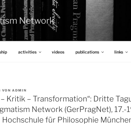
tism Network
hip
activities
videos
publications
links
3
VON
ADMIN
 – Kritik – Transformation“: Dritte Ta
matism Network (GerPragNet), 17.-1
 Hochschule für Philosophie Münche