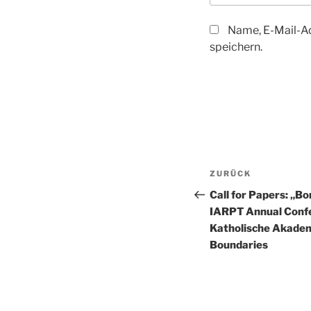
Name, E-Mail-A
speichern.
Beitragsnav
Vorheriger
ZURÜCK
Beitrag
Call for Papers: „B
IARPT Annual Confe
Katholische Akadem
Boundaries