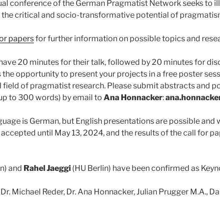
ual conference of the German Pragmatist Network seeks to ill
 the critical and socio-transformative potential of pragmatis
for papers
for further information on possible topics and rese
have 20 minutes for their talk, followed by 20 minutes for dis
s the opportunity to present your projects in a free poster sess
l field of pragmatist research. Please submit abstracts and p
up to 300 words) by email to
Ana Honnacker
:
ana.honnacker
uage is German, but English presentations are possible and
accepted until May 13, 2024, and the results of the call for pa
in) and
Rahel Jaeggi
(HU Berlin) have been confirmed as Keyn
 Dr. Michael Reder, Dr. Ana Honnacker, Julian Prugger M.A., Da