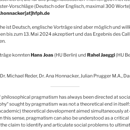
ster-Vorschläge (Deutsch oder Englisch, maximal 300 Worte)
.honnacker[at]hfph.de
e ist Deutsch, englische Vorträge sind aber möglich und wi
n bis zum 13. Mai 2024 akzeptiert und das Ergebnis des Call
en.
rträge konnten
Hans Joas
(HU Berlin) und
Rahel Jaeggi
(HU Be
 Dr. Michael Reder, Dr. Ana Honnacker, Julian Prugger M.A., Da
of philosophical pragmatism has always been directed at socia
phy“ sought by pragmatism was not a theoretical end in itself
academic) theoretical development aimed simultaneously at o
In this sense, pragmatism can also be understood as a critical
s the claim to identify and articulate social problems to ulti