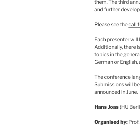
them. The third ann
and further develop
Please see the
call 
Each presenter will 
Additionally, there i
topics in the genera
German or English, 
The conference lang
Submissions will be 
announced in June.
Hans Joas
(HU Berl
Organised by:
Prof.