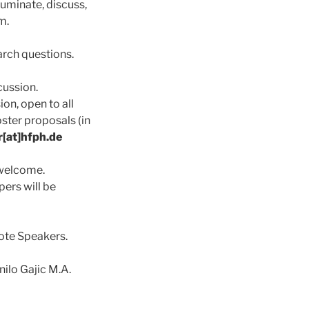
uminate, discuss,
m.
arch questions.
cussion.
ion, open to all
oster proposals (in
[at]hfph.de
 welcome.
pers will be
ote Speakers.
nilo Gajic M.A.