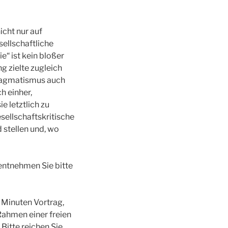
icht nur auf
ellschaftliche
“ ist kein bloßer
 zielte zugleich
Pragmatismus auch
h einher,
e letztlich zu
sellschaftskritische
 stellen und, wo
entnehmen Sie bitte
 Minuten Vortrag,
Rahmen einer freien
Bitte reichen Sie