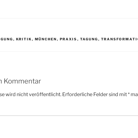
R
AGUNG
,
KRITIK
,
MÜNCHEN
,
PRAXIS
,
TAGUNG
,
TRANSFORMATI
en Kommentar
e wird nicht veröffentlicht.
Erforderliche Felder sind mit
*
mar