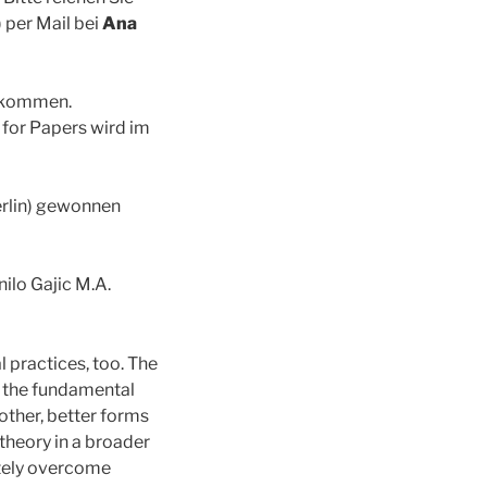
 per Mail bei
Ana
llkommen.
 for Papers wird im
rlin) gewonnen
nilo Gajic M.A.
l practices, too. The
: the fundamental
ther, better forms
 theory in a broader
mately overcome