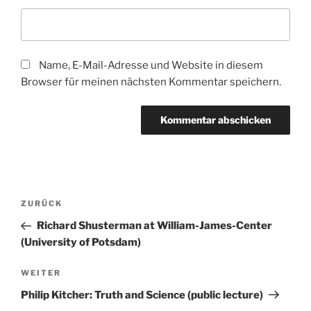
Name, E-Mail-Adresse und Website in diesem
Browser für meinen nächsten Kommentar speichern.
Beitragsnavigation
Vorheriger
ZURÜCK
Beitrag
Richard Shusterman at William-James-Center
(University of Potsdam)
Nächster
WEITER
Beitrag
Philip Kitcher: Truth and Science (public lecture)