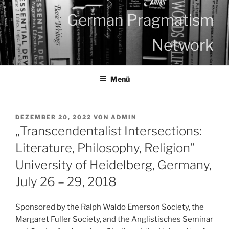
Zum
German Pragmatism
Inhalt
springen
Network
Menü
VERÖFFENTLICHT
DEZEMBER 20, 2022
VON
ADMIN
AM
„Transcendentalist Intersections:
Literature, Philosophy, Religion”
University of Heidelberg, Germany,
July 26 – 29, 2018
Sponsored by the Ralph Waldo Emerson Society, the
Margaret Fuller Society, and the Anglistisches Seminar