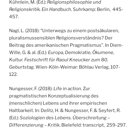
Kühnlein, M. (Ed.):
Religionsphilosophie und
Religionskritik. Ein Handbuch.
Suhrkamp: Berlin, 445-
457.
Nagl, L. (2018): “Unterwegs zu einem postsäkularen,
pluralismussensiblen Religionsverständnis? Der
Beitrag des amerikanischen Pragmatismus”. In Diem-
Wille, G. & al. (Ed.):
Europa, Demokratie, Ökumene,
Kultur. Festschrift für Raoul Kneucker zum 80.
Geburtstag.
Wien-Köln-Weimar: Böhlau Verlag, 107-
122.
Nungesser, F. (2018):
Life in action
. Zur
pragmatistischen Konzeptualisierung des
(menschlichen) Lebens und ihrer empirischen
Haltbarkeit. In: Delitz, H. & Nungesser, F. & Seyfert, R.
(Ed.):
Soziologien des Lebens. Überschreitung –
Differenzierung – Kritik
. Bielefeld: transcript, 259-297.