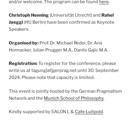
and/or welcome. The program can be found
here
.
Christoph Henning
(Universität Utrecht) and
Rahel
Jaeggi
(HU Berlin) have been confirmed as Keynote
Speakers.
Organised by:
Prof. Dr. Michael Reder, Dr. Ana
Honnacker, Julian Prugger M.A., Danilo Gajic M.A.
Registration:
To register for the conference, please
write us at tagung[at]gerprag.net until 30. September
2024. Please note that capacity is limited.
This event is jointly hosted by the German Pragmatism
Network and the
Munich School of Philosophy
.
Kindly supported by SALON L &
Cafe Luitpold
.