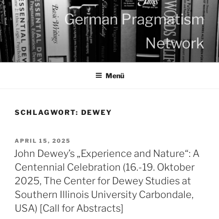
Zum
German Pragmatism
Inhalt
springen
Network
Menü
SCHLAGWORT:
DEWEY
VERÖFFENTLICHT
APRIL 15, 2025
AM
John Dewey’s „Experience and Nature“: A
Centennial Celebration (16.-19. Oktober
2025, The Center for Dewey Studies at
Southern Illinois University Carbondale,
USA) [Call for Abstracts]