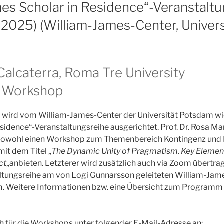
mes Scholar in Residence“-Veranstalt
i 2025) (William-James-Center, Univers
Calcaterra, Roma Tre University
d Workshop
r wird vom William-James-Center der Universität Potsdam wi
sidence“-Veranstaltungsreihe ausgerichtet. Prof. Dr. Rosa Ma
sowohl einen Workshop zum Themenbereich Kontingenz und 
mit dem Titel „
The Dynamic Unity of Pragmatism. Key Eleme
ct
„anbieten. Letzterer wird zusätzlich auch via Zoom übertra
altungsreihe am von Logi Gunnarsson geleiteten William-Jam
m. Weitere Informationen bzw. eine Übersicht zum Programm e
ch für die Workshops unter folgender E-Mail-Adresse an: