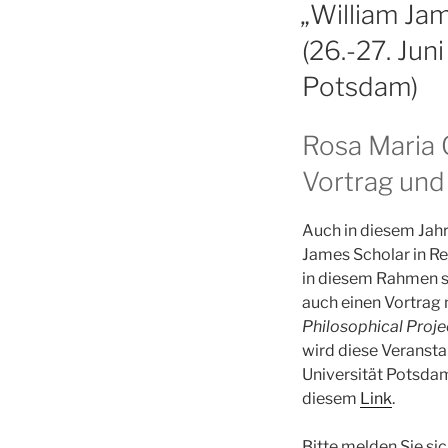
AM
„William Ja
(26.-27. Jun
Potsdam)
Rosa Maria 
Vortrag un
Auch in diesem Jah
James Scholar in Re
in diesem Rahmen 
auch einen Vortrag 
Philosophical Proje
wird diese Veranst
Universität Potsda
diesem
Link
.
Bitte melden Sie si