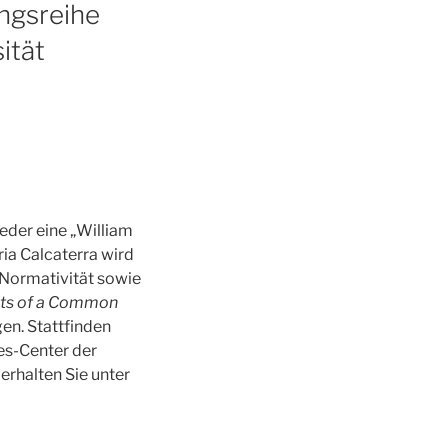
ungsreihe
ität
eder eine „William
ria Calcaterra wird
Normativität sowie
nts of a Common
gen. Stattfinden
es-Center der
rhalten Sie unter