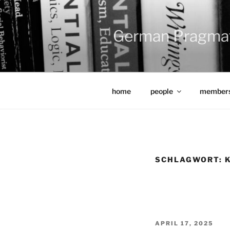
Zum
Inhalt
springen
German Pragma
home
people
members
SCHLAGWORT:
VERÖFFENTLICHT
APRIL 17, 2025