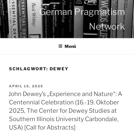
Zum
German Pragmatism
Inhalt
springen
Network
Menü
SCHLAGWORT:
DEWEY
VERÖFFENTLICHT
APRIL 15, 2025
AM
John Dewey’s „Experience and Nature“: A
Centennial Celebration (16.-19. Oktober
2025, The Center for Dewey Studies at
Southern Illinois University Carbondale,
USA) [Call for Abstracts]